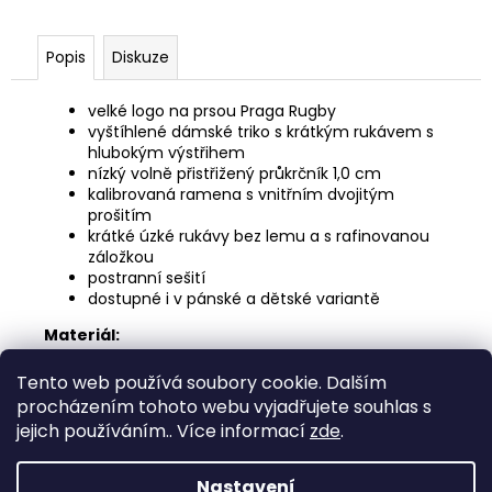
č
u
j
Popis
Diskuze
e
m
velké logo na prsou Praga Rugby
e
vyštíhlené dámské triko s krátkým rukávem s
hlubokým výstřihem
nízký volně přistřižený průkrčník 1,0 cm
KALENDÁŘ
kalibrovaná ramena s vnitřním dvojitým
2023
prošitím
249
krátké úzké rukávy bez lemu a s rafinovanou
Kč
záložkou
postranní sešití
dostupné i v pánské a dětské variantě
Materiál:
100% bavlna
Tento web používá soubory cookie. Dalším
Velikosti:
procházením tohoto webu vyjadřujete souhlas s
S - XL
jejich používáním.. Více informací
zde
.
Z
Nastavení