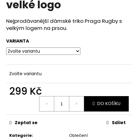
velké logo
a
j
Nejprodávanější dámské triko Praga Rugby s
í
velkým logem na prsou.
t
?
VARIANTA
HLEDAT
Zvolte variantu
299 Kč
D
Měrná
DO KOŠÍKU
o
cena:
p
o
Zeptat se
Sdílet
r
u
Kategorie
:
Oblečení