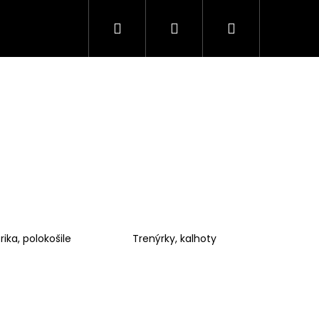
Hledat
Přihlášení
Nákupní
košík
rika, polokošile
Trenýrky, kalhoty
Následující