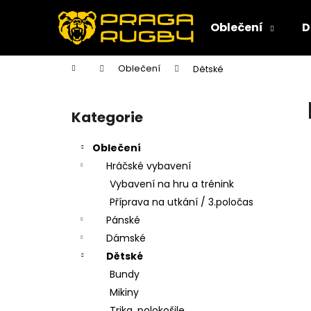
K
Přejít
na
o
Oblečení
D
obsah
Zpět
Zpět
š
do
do
í
Domů
Oblečení
Dětské
k
obchodu
obchodu
P
o
Kategorie
Přeskočit
s
kategorie
t
Oblečení
r
Hráčské vybavení
a
Vybavení na hru a trénink
n
Příprava na utkání / 3.poločas
n
Pánské
í
Dámské
p
Dětské
a
Bundy
n
Mikiny
e
Trika, polokošile