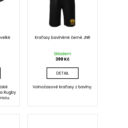
 velké
Kraťasy bavlněné černé JNR
Skladem
399 Kč
DETAIL
tské
Volnočasové kraťasy z bavlny.
ga Rugby
rsou.