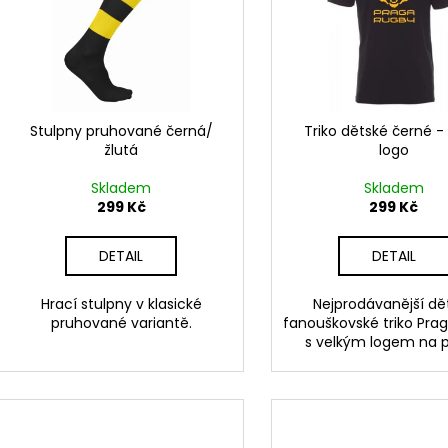
i
r
s
o
p
d
r
u
o
k
d
Stulpny pruhované černá/
Triko dětské černé -
t
žlutá
logo
u
ů
k
Skladem
Skladem
t
299 Kč
299 Kč
ů
DETAIL
DETAIL
Hrací stulpny v klasické
Nejprodávanější dě
pruhované variantě.
fanouškovské triko Pra
s velkým logem na p