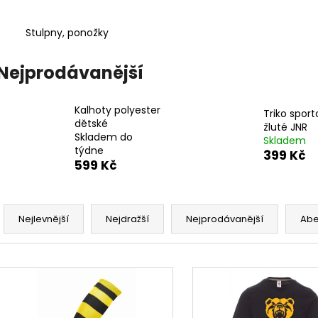
ŠŇŮRKA NA KRK DLAŽDICE ČERNÁ/ŽLUTÁ
MÍČ GILBERT WI
99 Kč
549 Kč
Stulpny, ponožky
Nejprodávanější
Kalhoty polyester
Triko sport
dětské
žluté JNR
Skladem do
Skladem
týdne
399 Kč
599 Kč
Ř
a
Nejlevnější
Nejdražší
Nejprodávanější
Ab
z
e
V
n
ý
í
p
p