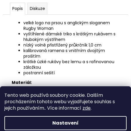
č
u
Popis
Diskuze
j
e
velké logo na prsou s anglickým sloganem
m
Rugby Woman
e
vyštíhlené dámské triko s krátkým rukávem s
hlubokým výstřihem
nízký volně přistřižený průkrčník 1,0 cm
VAK
kalibrovaná ramena s vnitřním dvojitým
GYMSAC
prošitím
ŠEDÝ
krátké úzké rukávy bez lemu a s rafinovanou
záložkou
399
Kč
postranní sešití
Materiál:
100% bavlna
Tento web používá soubory cookie. Dalším
Velikosti:
procházením tohoto webu vyjadřujete souhlas s
S - XL
jejich používáním.. Více informací
zde
.
Z
Nastavení
á