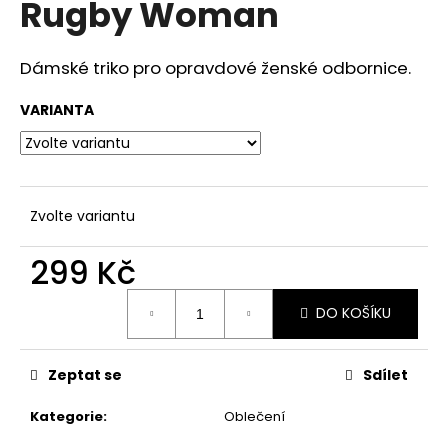
Rugby Woman
a
j
Dámské triko pro opravdové ženské odbornice.
í
t
VARIANTA
?
Zvolte variantu
HLEDAT
299 Kč
Měrná
DO KOŠÍKU
D
cena:
o
p
Zeptat se
Sdílet
o
r
Kategorie
:
Oblečení
u