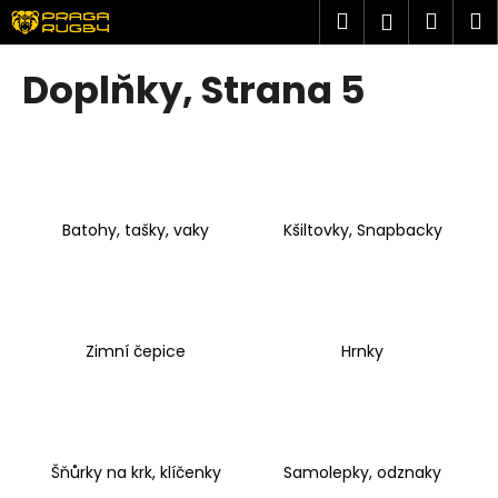
K
Přejít
Hledat
Náku
M
Přihlášen
na
o
obsah
Zpět
Zpět
košík
š
Doplňky
, Strana 5
í
C
k
o
p
o
Batohy, tašky, vaky
Kšiltovky, Snapbacky
t
ř
e
b
u
Zimní čepice
Hrnky
j
e
t
e
Šňůrky na krk, klíčenky
Samolepky, odznaky
n