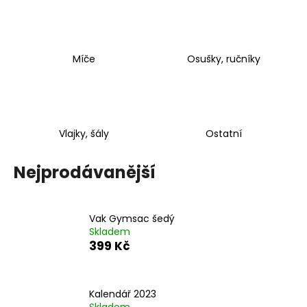
a
j
í
Míče
Osušky, ručníky
t
?
Vlajky, šály
Ostatní
HLEDAT
Nejprodávanější
D
Vak Gymsac šedý
o
Skladem
399 Kč
p
o
r
u
Kalendář 2023
Skladem