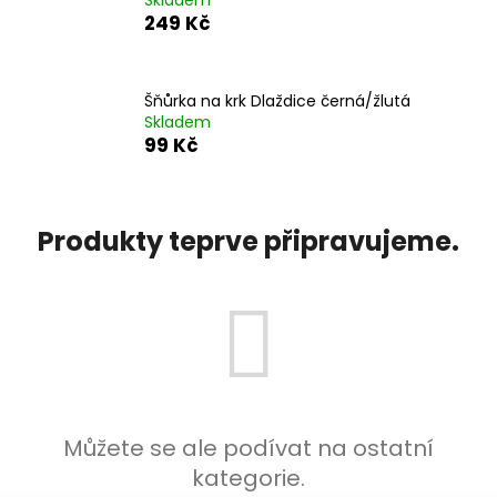
č
249 Kč
u
j
e
m
Šňůrka na krk Dlaždice černá/žlutá
e
Skladem
99 Kč
MÍČ
GILBERT
WILD
Produkty teprve připravujeme.
WEST
549
Kč
Můžete se ale podívat na ostatní
kategorie.